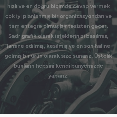
hızlı ve en doğru biçimde cevap vermek
çok iyi planlanmış bir organizasyondan ve
tam entegre olmuş bir tesisten geçer.
Sadrigrafik olarak isteklerinizi basılmış,
lamine edilmiş, kesilmiş ve en son haline
gelmiş bir ürün olarak size sunarız. Üstelik
bunların hepsini kendi bünyemizde
yaparız.