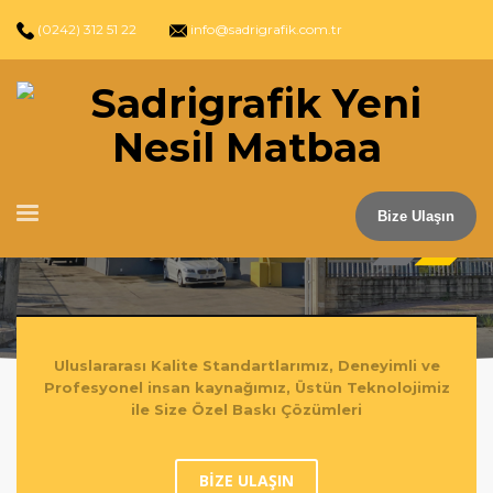
(0242) 312 51 22
info@sadrigrafik.com.tr
Her Zaman En İyisi İçin Çalı
Bize Ulaşın
1990 yılından bu yana edindiğimiz tecr
Uluslararası Kalite Standartlarımız, Deneyimli ve
Profesyonel insan kaynağımız, Üstün Teknolojimiz
ile Size Özel Baskı Çözümleri
BİZE ULAŞIN