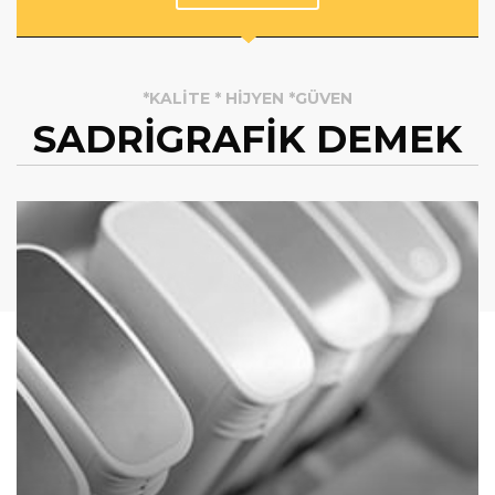
*KALİTE * HİJYEN *GÜVEN
SADRİGRAFİK DEMEK