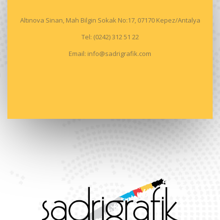
Altınova Sinan, Mah Bilgin Sokak No:17, 07170 Kepez/Antalya
Tel: (0242) 312 51 22
Email: info@sadrigrafik.com