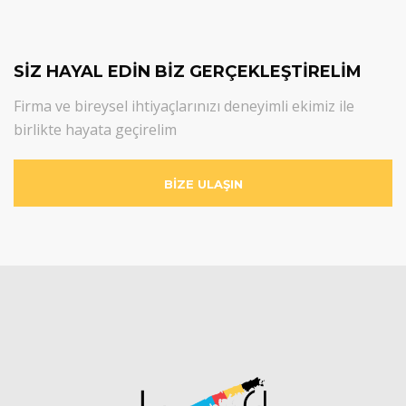
SİZ HAYAL EDİN BİZ GERÇEKLEŞTİRELİM
Firma ve bireysel ihtiyaçlarınızı deneyimli ekimiz ile
birlikte hayata geçirelim
BİZE ULAŞIN