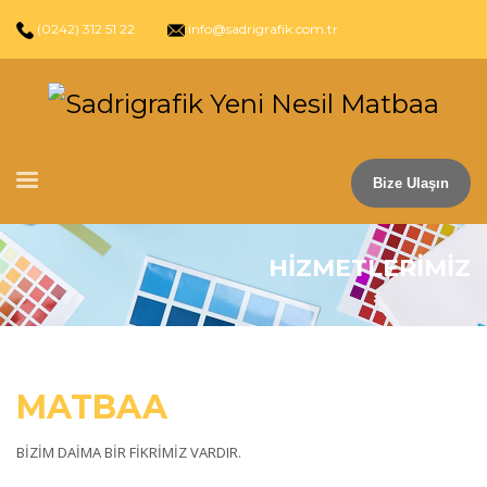
(0242) 312 51 22
info@sadrigrafik.com.tr
Bize Ulaşın
HİZMETLERİMİZ
MATBAA
BİZİM DAİMA BİR FİKRİMİZ VARDIR.