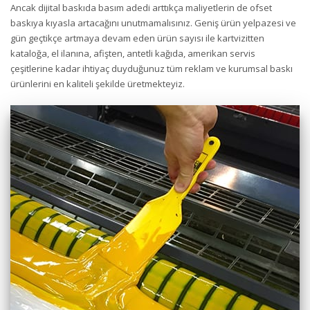
Ancak dijital baskıda basım adedi arttıkça maliyetlerin de ofset
baskıya kıyasla artacağını unutmamalısınız. Geniş ürün yelpazesi ve
gün geçtikçe artmaya devam eden ürün sayısı ile kartvizitten
kataloğa, el ilanına, afişten, antetli kağıda, amerikan servis
çeşitlerine kadar ihtiyaç duyduğunuz tüm reklam ve kurumsal baskı
ürünlerini en kaliteli şekilde üretmekteyiz.