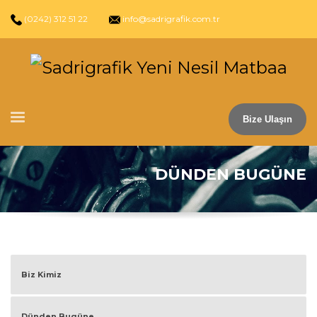
(0242) 312 51 22
info@sadrigrafik.com.tr
Bize Ulaşın
DÜNDEN BUGÜNE
Biz Kimiz
Dünden Bugüne