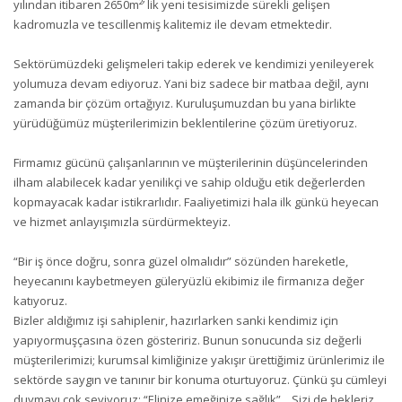
yılından itibaren 2650m²’ lik yeni tesisimizde sürekli gelişen
kadromuzla ve tescillenmiş kalitemiz ile devam etmektedir.
Sektörümüzdeki gelişmeleri takip ederek ve kendimizi yenileyerek
yolumuza devam ediyoruz. Yani biz sadece bir matbaa değil, aynı
zamanda bir çözüm ortağıyız. Kuruluşumuzdan bu yana birlikte
yürüdüğümüz müşterilerimizin beklentilerine çözüm üretiyoruz.
Firmamız gücünü çalışanlarının ve müşterilerinin düşüncelerinden
ilham alabilecek kadar yenilikçi ve sahip olduğu etik değerlerden
kopmayacak kadar istikrarlıdır. Faaliyetimizi hala ilk günkü heyecan
ve hizmet anlayışımızla sürdürmekteyiz.
“Bir iş önce doğru, sonra güzel olmalıdır” sözünden hareketle,
heyecanını kaybetmeyen güleryüzlü ekibimiz ile firmanıza değer
katıyoruz.
Bizler aldığımız işi sahiplenir, hazırlarken sanki kendimiz için
yapıyormuşçasına özen gösteririz. Bunun sonucunda siz değerli
müşterilerimizi; kurumsal kimliğinize yakışır ürettiğimiz ürünlerimiz ile
sektörde saygın ve tanınır bir konuma oturtuyoruz. Çünkü şu cümleyi
duymayı çok seviyoruz; “Elinize emeğinize sağlık”... Sizi de bekleriz...