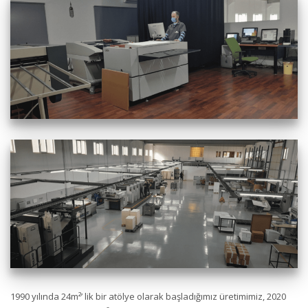
1990 yılında 24m²’ lik bir atölye olarak başladığımız üretimimiz, 2020